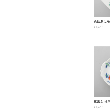
色絵鹿にモ
¥1,650
三果文 桃
¥1,650