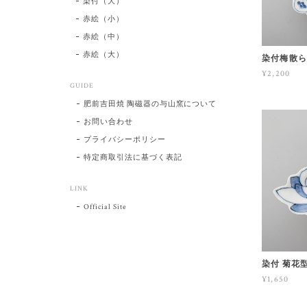
染付（大）
赤絵（小）
赤絵（中）
赤絵（大）
染付梅散ら
¥2,200
GUIDE
肥前吉田焼 陶磁器の与山窯について
お問い合わせ
プライバシーポリシー
特定商取引法に基づく表記
LINK
Official Site
染付 菊花
¥1,650