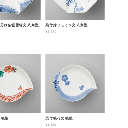
分け柴垣雪輪文 八角型
染付捻りモミジ文 八角型
¥1,650
 桃型
染付桃花文 桃型
¥1,320