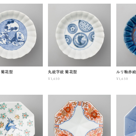
 菊花型
丸紋字紋 菊花型
ルリ釉赤絵
¥1,650
¥1,650