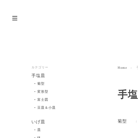
カテゴリー
Home
手塩皿
菊型
手塩
変形型
富士図
豆皿＆小皿
菊型
いげ皿
皿
鉢