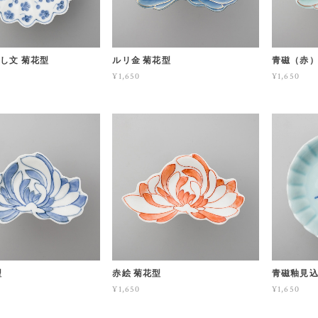
し文 菊花型
ルリ金 菊花型
青磁（赤）
¥1,650
¥1,650
型
赤絵 菊花型
青磁釉見込
¥1,650
¥1,650