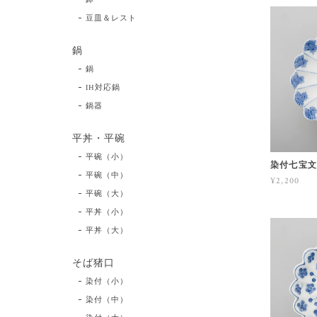
豆皿＆レスト
鍋
鍋
IH対応鍋
鍋器
平丼・平碗
平碗（小）
染付七宝文
平碗（中）
¥2,200
平碗（大）
平丼（小）
平丼（大）
そば猪口
染付（小）
染付（中）