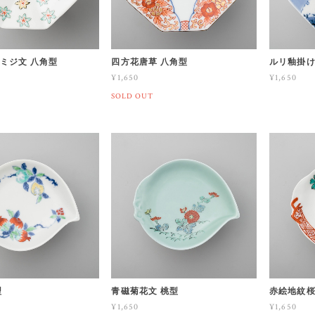
ミジ文 八角型
四方花唐草 八角型
ルリ釉掛け
¥1,650
¥1,650
SOLD OUT
型
青磁菊花文 桃型
赤絵地紋桜
¥1,650
¥1,650