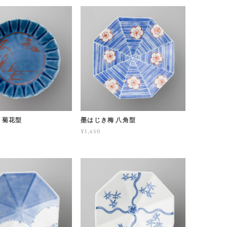
 菊花型
墨はじき梅 八角型
¥1,650