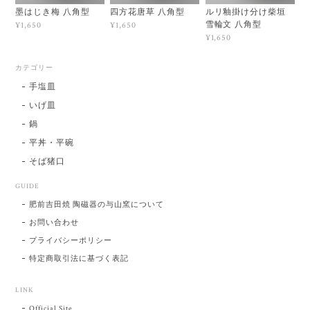
墨はじき梅 八角型
四方花唐草 八角型
ルリ釉掛け分け柴垣
雪輪文 八角型
¥1,650
¥1,650
¥1,650
カテゴリー
手塩皿
いげ皿
鍋
平丼・平碗
そば猪口
GUIDE
肥前吉田焼 陶磁器の与山窯について
お問い合わせ
プライバシーポリシー
特定商取引法に基づく表記
LINK
Official Site