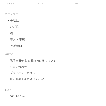
¥1,650
¥1,320
¥2,200
カテゴリー
手塩皿
いげ皿
鍋
平丼・平碗
そば猪口
GUIDE
肥前吉田焼 陶磁器の与山窯について
お問い合わせ
プライバシーポリシー
特定商取引法に基づく表記
LINK
Official Site