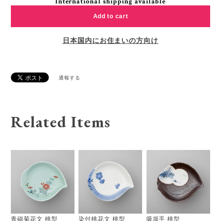
International shipping available
Add to cart
日本国内にお住まいの方向け
通報する
Related Items
青磁菊花文 桃型
染付桃花文 桃型
吸坂手 桃型