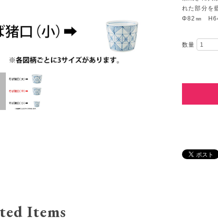
れた部分を
Φ82㎜ H6
数量
ted Items