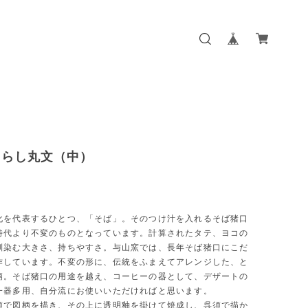
ちらし丸文（中）
化を代表するひとつ、「そば」。そのつけ汁を入れるそば猪口
時代より不変のものとなっています。計算されたタテ、ヨコの
馴染む大きさ、持ちやすさ。与山窯では、長年そば猪口にこだ
作しています。不変の形に、伝統をふまえてアレンジした、と
柄。そば猪口の用途を越え、コーヒーの器として、デザートの
一器多用、自分流にお使いいただければと思います。
須で図柄を描き、その上に透明釉を掛けて焼成し、呉須で描か