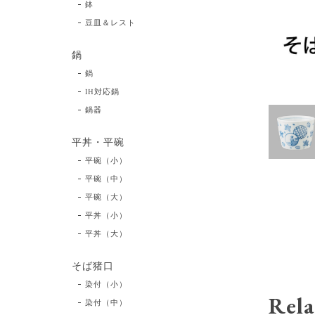
鉢
豆皿＆レスト
鍋
鍋
IH対応鍋
鍋器
平丼・平碗
平碗（小）
平碗（中）
平碗（大）
平丼（小）
平丼（大）
そば猪口
染付（小）
Rela
染付（中）