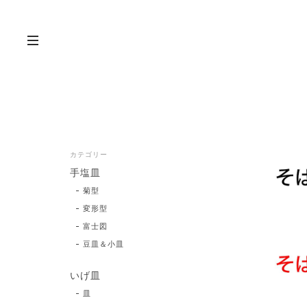
カテゴリー
手塩皿
菊型
変形型
富士図
豆皿＆小皿
いげ皿
皿