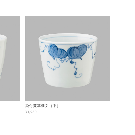
染付蔓草棚文（中）
¥1,980