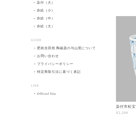
染付（大）
赤絵（小）
赤絵（中）
赤絵（大）
GUIDE
肥前吉田焼 陶磁器の与山窯について
お問い合わせ
プライバシーポリシー
特定商取引法に基づく表記
LINK
Official Site
染付市松宝
¥2,200