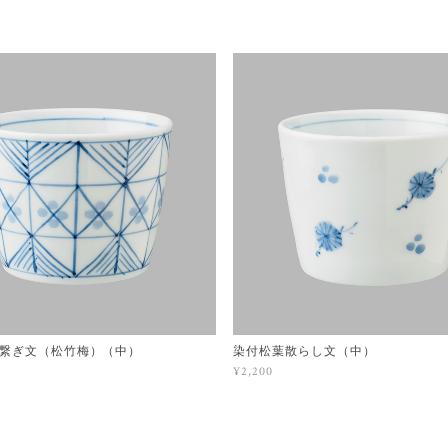
繋ぎ文（松竹梅）（中）
染付松葉散らし文（中）
¥2,200