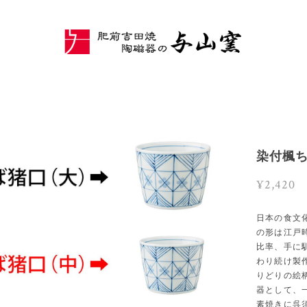
染付楓
¥2,420
日本の食文
の形は江戸
比率、手に
わり続け製
りどりの絵
器として、
素焼きに呉