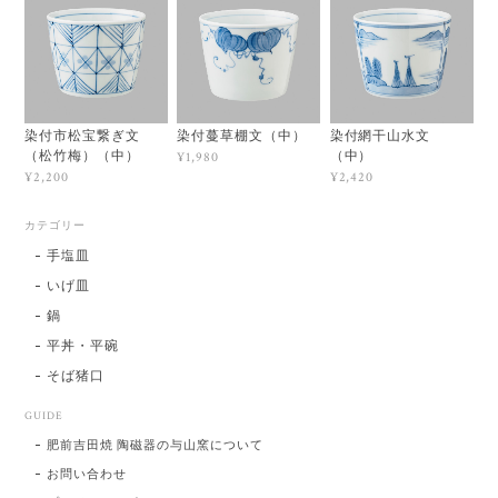
染付市松宝繋ぎ文
染付蔓草棚文（中）
染付網干山水文
（松竹梅）（中）
（中）
¥1,980
¥2,200
¥2,420
カテゴリー
手塩皿
いげ皿
鍋
平丼・平碗
そば猪口
GUIDE
肥前吉田焼 陶磁器の与山窯について
お問い合わせ