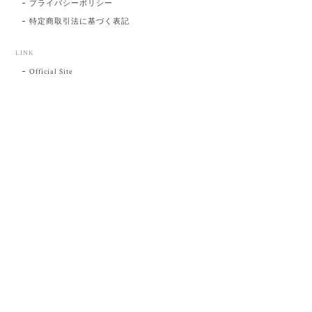
プライバシーポリシー
特定商取引法に基づく表記
LINK
Official Site
プライバシーポリシー
特定商取引法に基づく表記
©肥前吉田焼 陶磁器の与山窯