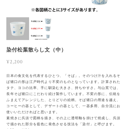
染付松葉散らし文（中）
¥2,200
日本の食文化を代表するひとつ、「そば」。そのつけ汁を入れるそ
ば猪口の形は江戸時代より不変のものとなっています。計算された
タテ、ヨコの比率、手に馴染む大きさ、持ちやすさ。与山窯では、
長年そば猪口にこだわり続け製作しています。不変の形に、伝統を
ふまえてアレンジした、とりどりの絵柄。そば猪口の用途を越え、
コーヒーの器として、デザートの器として、一器多用、自分流にお
使いいただければと思います。
素焼きに呉須で図柄を描き、その上に透明釉を掛けて焼成し、呉須
で描かれた部分を藍色に発色させる技法を「染付」と呼びます。