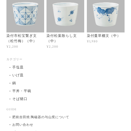
染付市松宝繋ぎ文
染付松葉散らし文
染付蔓草棚文（中）
（松竹梅）（中）
（中）
¥1,980
¥2,200
¥2,200
カテゴリー
手塩皿
いげ皿
鍋
平丼・平碗
そば猪口
GUIDE
肥前吉田焼 陶磁器の与山窯について
お問い合わせ