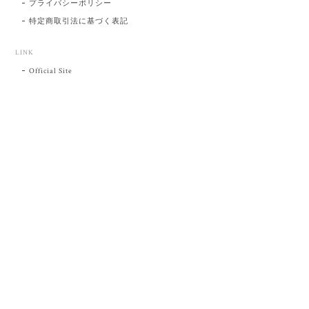
プライバシーポリシー
特定商取引法に基づく表記
LINK
Official Site
プライバシーポリシー
特定商取引法に基づく表記
©肥前吉田焼 陶磁器の与山窯