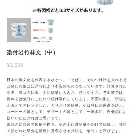
染付岩竹林文（中）
¥2,530
日本の食文化を代表するひとつ、「そば」。そのつけ汁を入れるそ
ば猪口の形は江戸時代より不変のものとなっています。計算された
タテ、ヨコの比率、手に馴染む大きさ、持ちやすさ。与山窯では、
長年そば猪口にこだわり続け製作しています。不変の形に、伝統を
ふまえてアレンジした、とりどりの絵柄。そば猪口の用途を越え、
コーヒーの器として、デザートの器として、一器多用、自分流にお
使いいただければと思います。
素焼きに呉須で図柄を描き、その上に透明釉を掛けて焼成し、呉須
で描かれた部分を藍色に発色させる技法を「染付」と呼びます。