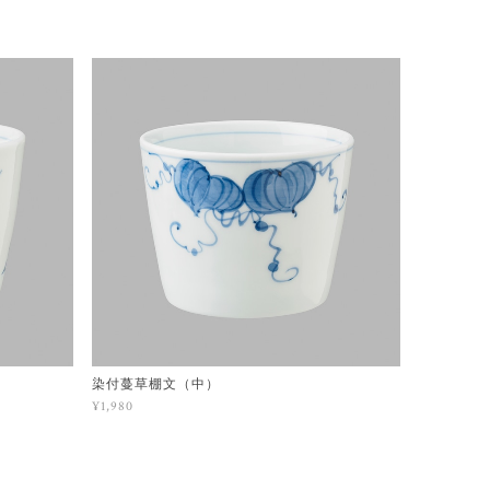
染付蔓草棚文（中）
¥1,980