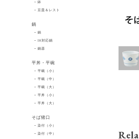
鉢
豆皿＆レスト
鍋
鍋
IH対応鍋
鍋器
平丼・平碗
平碗（小）
平碗（中）
平碗（大）
平丼（小）
平丼（大）
そば猪口
染付（小）
Rela
染付（中）