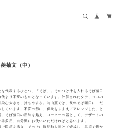
き菱菊文（中）
化を代表するひとつ、「そば」。そのつけ汁を入れるそば猪口
時代より不変のものとなっています。計算されたタテ、ヨコの
馴染む大きさ、持ちやすさ。与山窯では、長年そば猪口にこだ
作しています。不変の形に、伝統をふまえてアレンジした、と
柄。そば猪口の用途を越え、コーヒーの器として、デザートの
一器多用、自分流にお使いいただければと思います。
須で図柄を描き、その上に透明釉を掛けて焼成し、呉須で描か