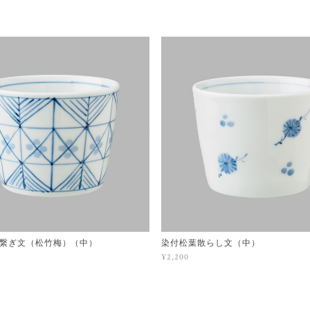
繋ぎ文（松竹梅）（中）
染付松葉散らし文（中）
¥2,200