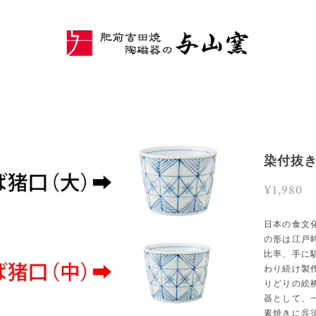
染付抜
¥1,980
日本の食文
の形は江戸
比率、手に
わり続け製
りどりの絵
器として、
素焼きに呉