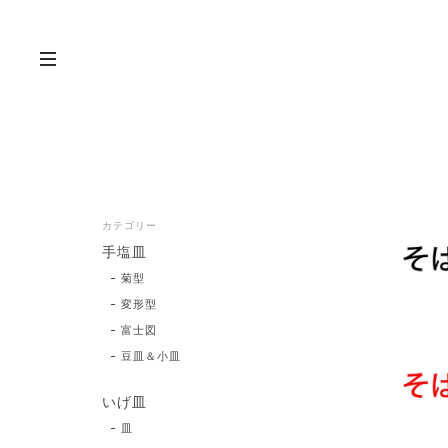
カテゴリー
手塩皿
菊型
変形型
富士図
豆皿＆小皿
いげ皿
皿