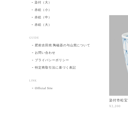
染付（大）
赤絵（小）
赤絵（中）
赤絵（大）
GUIDE
肥前吉田焼 陶磁器の与山窯について
お問い合わせ
プライバシーポリシー
特定商取引法に基づく表記
LINK
Official Site
染付市松宝
¥2,200