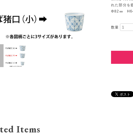
れた部分を
Φ82㎜ H6
数量
ted Items