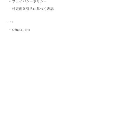
プライバシーポリシー
特定商取引法に基づく表記
LINK
Official Site
プライバシーポリシー
特定商取引法に基づく表記
©肥前吉田焼 陶磁器の与山窯