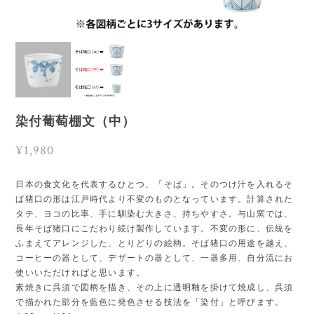
染付葡萄棚文（中）
¥1,980
日本の食文化を代表するひとつ、「そば」。そのつけ汁を入れるそ
ば猪口の形は江戸時代より不変のものとなっています。計算された
タテ、ヨコの比率、手に馴染む大きさ、持ちやすさ。与山窯では、
長年そば猪口にこだわり続け製作しています。不変の形に、伝統を
ふまえてアレンジした、とりどりの絵柄。そば猪口の用途を越え、
コーヒーの器として、デザートの器として、一器多用、自分流にお
使いいただければと思います。
素焼きに呉須で図柄を描き、その上に透明釉を掛けて焼成し、呉須
で描かれた部分を藍色に発色させる技法を「染付」と呼びます。