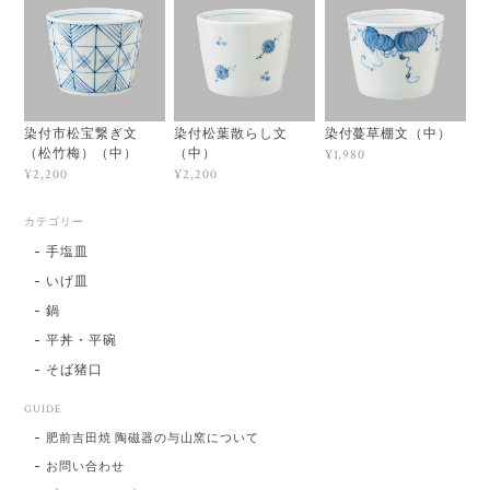
染付市松宝繋ぎ文
染付松葉散らし文
染付蔓草棚文（中）
（松竹梅）（中）
（中）
¥1,980
¥2,200
¥2,200
カテゴリー
手塩皿
いげ皿
鍋
平丼・平碗
そば猪口
GUIDE
肥前吉田焼 陶磁器の与山窯について
お問い合わせ