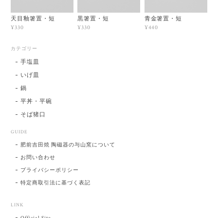
天目釉箸置・短
黒箸置・短
青金箸置・短
¥330
¥330
¥440
カテゴリー
手塩皿
いげ皿
鍋
平丼・平碗
そば猪口
GUIDE
肥前吉田焼 陶磁器の与山窯について
お問い合わせ
プライバシーポリシー
特定商取引法に基づく表記
LINK