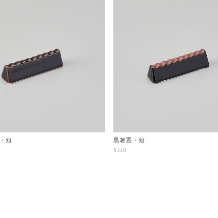
・短
黒箸置・短
¥330