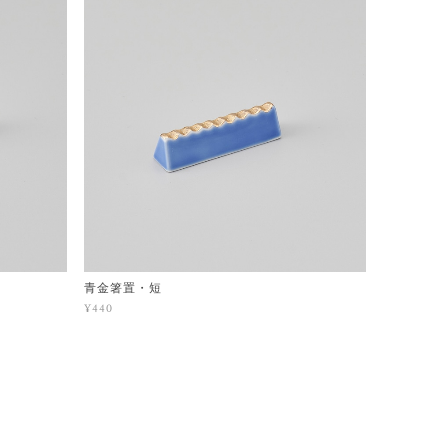
青金箸置・短
¥440