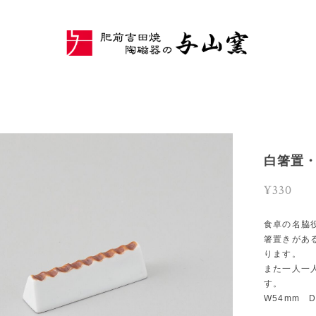
白箸置
¥330
食卓の名脇
箸置きがあ
ります。
また一人一
す。
W54mm D