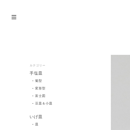
カテゴリー
手塩皿
菊型
変形型
富士図
豆皿＆小皿
いげ皿
皿