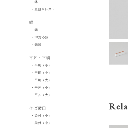
鉢
豆皿＆レスト
鍋
鍋
IH対応鍋
鍋器
平丼・平碗
平碗（小）
平碗（中）
平碗（大）
平丼（小）
平丼（大）
Rela
そば猪口
染付（小）
染付（中）