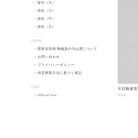
染付（大）
赤絵（小）
赤絵（中）
赤絵（大）
GUIDE
肥前吉田焼 陶磁器の与山窯について
お問い合わせ
プライバシーポリシー
特定商取引法に基づく表記
LINK
天目釉箸置
¥330
Official Site