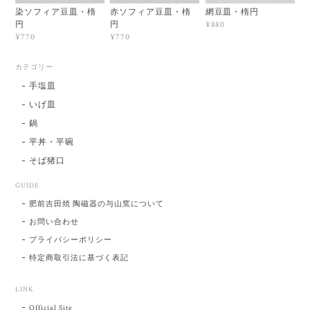
染ソフィア豆皿・楕
赤ソフィア豆皿・楕
網豆皿・楕円
円
円
¥880
¥770
¥770
カテゴリー
手塩皿
いげ皿
鍋
平丼・平碗
そば猪口
GUIDE
肥前吉田焼 陶磁器の与山窯について
お問い合わせ
プライバシーポリシー
特定商取引法に基づく表記
LINK
Official Site