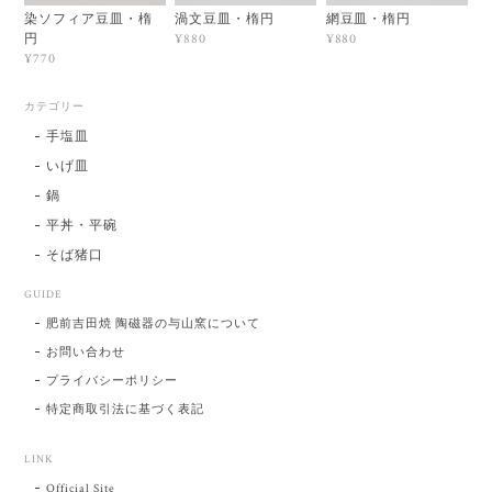
染ソフィア豆皿・楕
渦文豆皿・楕円
網豆皿・楕円
円
¥880
¥880
¥770
カテゴリー
手塩皿
いげ皿
鍋
平丼・平碗
そば猪口
GUIDE
肥前吉田焼 陶磁器の与山窯について
お問い合わせ
プライバシーポリシー
特定商取引法に基づく表記
LINK
Official Site