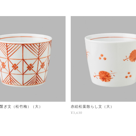
繋ぎ文（松竹梅）（大）
赤絵松葉散らし文（大）
¥3,630