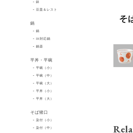
鉢
豆皿＆レスト
鍋
鍋
IH対応鍋
鍋器
平丼・平碗
平碗（小）
平碗（中）
平碗（大）
平丼（小）
平丼（大）
そば猪口
染付（小）
Rela
染付（中）