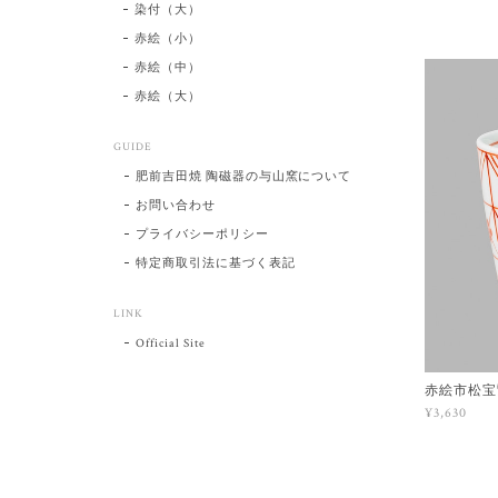
染付（大）
赤絵（小）
赤絵（中）
赤絵（大）
GUIDE
肥前吉田焼 陶磁器の与山窯について
お問い合わせ
プライバシーポリシー
特定商取引法に基づく表記
LINK
Official Site
赤絵市松宝
¥3,630