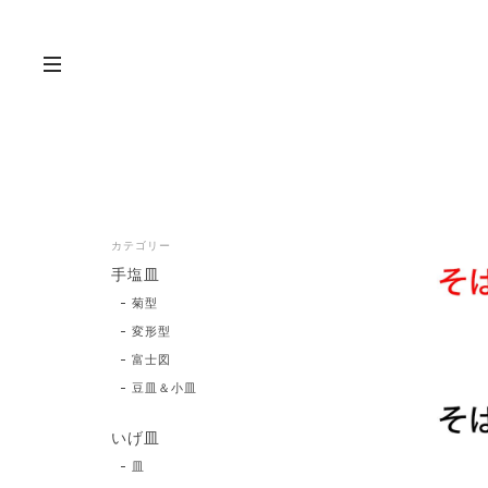
カテゴリー
手塩皿
菊型
変形型
富士図
豆皿＆小皿
いげ皿
皿