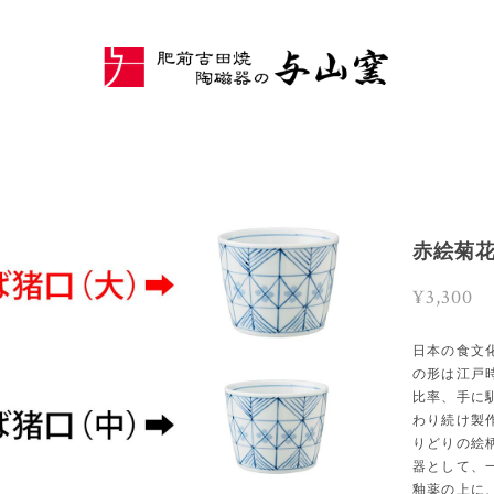
赤絵菊
¥3,300
日本の食文
の形は江戸
比率、手に
わり続け製
りどりの絵
器として、
釉薬の上に