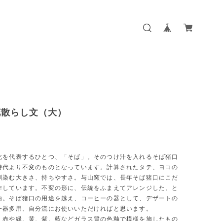
花散らし文（大）
化を代表するひとつ、「そば」。そのつけ汁を入れるそば猪口
時代より不変のものとなっています。計算されたタテ、ヨコの
馴染む大きさ、持ちやすさ。与山窯では、長年そば猪口にこだ
作しています。不変の形に、伝統をふまえてアレンジした、と
柄。そば猪口の用途を越え、コーヒーの器として、デザートの
一器多用、自分流にお使いいただければと思います。
、赤や緑、黄、紫、藍などガラス質の色釉で模様を施したもの