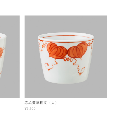
赤絵蔓草棚文（大）
¥3,300