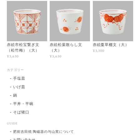
赤絵市松宝繋ぎ文
赤絵松葉散らし文
赤絵蔓草棚文（大）
（松竹梅）（大）
（大）
¥3,300
¥3,630
¥3,630
カテゴリー
手塩皿
いげ皿
鍋
平丼・平碗
そば猪口
GUIDE
肥前吉田焼 陶磁器の与山窯について
お問い合わせ