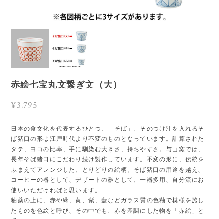
赤絵七宝丸文繋ぎ文（大）
¥3,795
日本の食文化を代表するひとつ、「そば」。そのつけ汁を入れるそ
ば猪口の形は江戸時代より不変のものとなっています。計算された
タテ、ヨコの比率、手に馴染む大きさ、持ちやすさ。与山窯では、
長年そば猪口にこだわり続け製作しています。不変の形に、伝統を
ふまえてアレンジした、とりどりの絵柄。そば猪口の用途を越え、
コーヒーの器として、デザートの器として、一器多用、自分流にお
使いいただければと思います。
釉薬の上に、赤や緑、黄、紫、藍などガラス質の色釉で模様を施し
たものを色絵と呼び、その中でも、赤を基調にした物を「赤絵」と