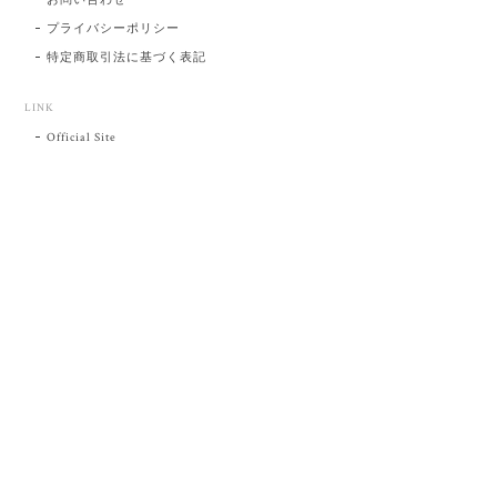
プライバシーポリシー
特定商取引法に基づく表記
LINK
Official Site
プライバシーポリシー
特定商取引法に基づく表記
©肥前吉田焼 陶磁器の与山窯