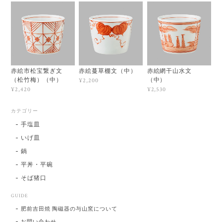
赤絵市松宝繋ぎ文
赤絵蔓草棚文（中）
赤絵網干山水文
（松竹梅）（中）
（中）
¥2,200
¥2,420
¥2,530
カテゴリー
手塩皿
いげ皿
鍋
平丼・平碗
そば猪口
GUIDE
肥前吉田焼 陶磁器の与山窯について
お問い合わせ