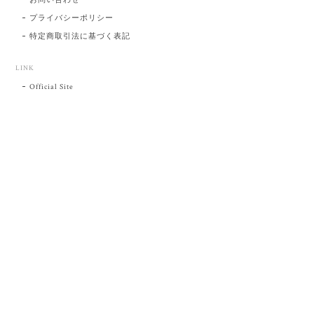
プライバシーポリシー
特定商取引法に基づく表記
LINK
Official Site
プライバシーポリシー
特定商取引法に基づく表記
©肥前吉田焼 陶磁器の与山窯