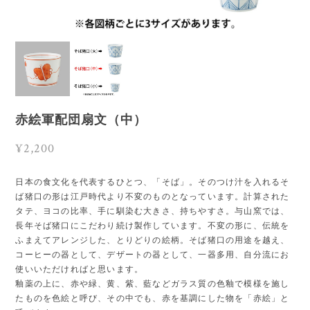
赤絵軍配団扇文（中）
¥2,200
日本の食文化を代表するひとつ、「そば」。そのつけ汁を入れるそ
ば猪口の形は江戸時代より不変のものとなっています。計算された
タテ、ヨコの比率、手に馴染む大きさ、持ちやすさ。与山窯では、
長年そば猪口にこだわり続け製作しています。不変の形に、伝統を
ふまえてアレンジした、とりどりの絵柄。そば猪口の用途を越え、
コーヒーの器として、デザートの器として、一器多用、自分流にお
使いいただければと思います。
釉薬の上に、赤や緑、黄、紫、藍などガラス質の色釉で模様を施し
たものを色絵と呼び、その中でも、赤を基調にした物を「赤絵」と