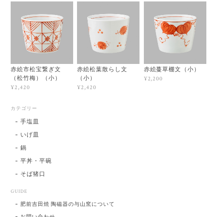
赤絵市松宝繋ぎ文
赤絵松葉散らし文
赤絵蔓草棚文（小）
（松竹梅）（小）
（小）
¥2,200
¥2,420
¥2,420
カテゴリー
手塩皿
いげ皿
鍋
平丼・平碗
そば猪口
GUIDE
肥前吉田焼 陶磁器の与山窯について
お問い合わせ