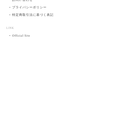
プライバシーポリシー
特定商取引法に基づく表記
LINK
Official Site
プライバシーポリシー
特定商取引法に基づく表記
©肥前吉田焼 陶磁器の与山窯