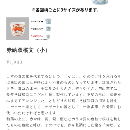
赤絵双橘文（小）
¥1,980
日本の食文化を代表するひとつ、「そば」。そのつけ汁を入れるそ
ば猪口の形は江戸時代より不変のものとなっています。計算された
タテ、ヨコの比率、手に馴染む大きさ、持ちやすさ。与山窯では、
長年そば猪口にこだわり続け製作しています。不変の形に、伝統を
ふまえてアレンジした、とりどりの絵柄。そば猪口の用途を越え、
コーヒーの器として、デザートの器として、一器多用、自分流にお
使いいただければと思います。
釉薬の上に、赤や緑、黄、紫、藍などガラス質の色釉で模様を施し
たものを色絵と呼び、その中でも、赤を基調にした物を「赤絵」と