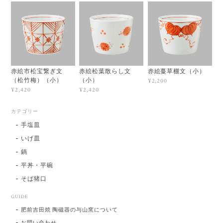
赤絵市松宝繋ぎ文
赤絵松葉散らし文
赤絵蔓草棚文（小）
（松竹梅）（小）
（小）
¥2,200
¥2,420
¥2,420
カテゴリー
手塩皿
いげ皿
鍋
平丼・平碗
そば猪口
GUIDE
肥前吉田焼 陶磁器の与山窯について
お問い合わせ