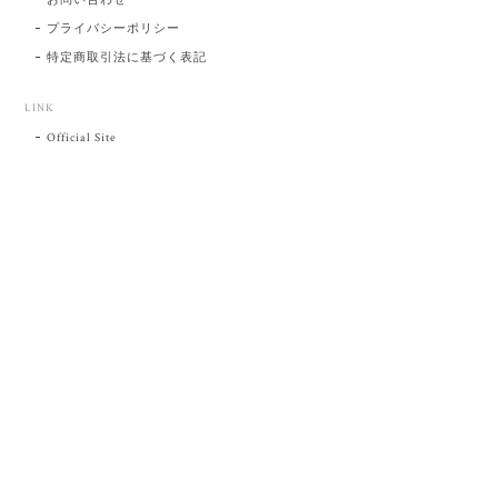
プライバシーポリシー
特定商取引法に基づく表記
LINK
Official Site
プライバシーポリシー
特定商取引法に基づく表記
©肥前吉田焼 陶磁器の与山窯