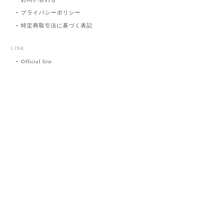
プライバシーポリシー
特定商取引法に基づく表記
LINK
Official Site
プライバシーポリシー
特定商取引法に基づく表記
©肥前吉田焼 陶磁器の与山窯