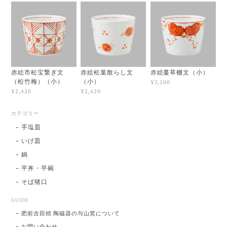
赤絵市松宝繋ぎ文
赤絵松葉散らし文
赤絵蔓草棚文（小）
（松竹梅）（小）
（小）
¥2,200
¥2,420
¥2,420
カテゴリー
手塩皿
いげ皿
鍋
平丼・平碗
そば猪口
GUIDE
肥前吉田焼 陶磁器の与山窯について
お問い合わせ