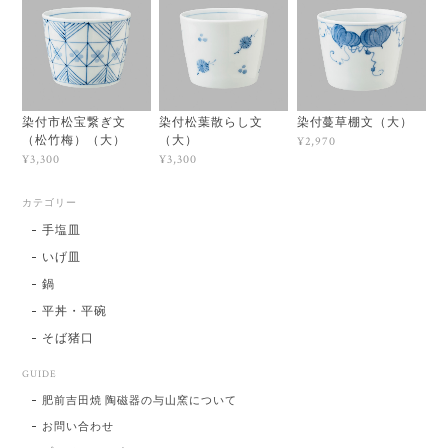
染付市松宝繋ぎ文
染付松葉散らし文
染付蔓草棚文（大）
（松竹梅）（大）
（大）
¥2,970
¥3,300
¥3,300
カテゴリー
手塩皿
いげ皿
鍋
平丼・平碗
そば猪口
GUIDE
肥前吉田焼 陶磁器の与山窯について
お問い合わせ