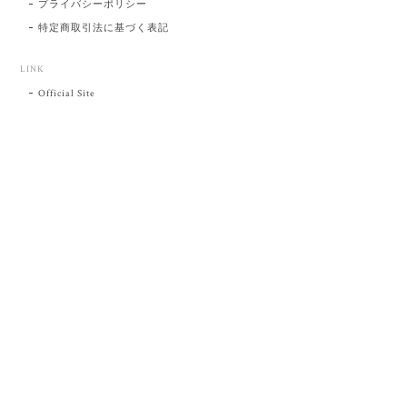
プライバシーポリシー
特定商取引法に基づく表記
LINK
Official Site
プライバシーポリシー
特定商取引法に基づく表記
©肥前吉田焼 陶磁器の与山窯