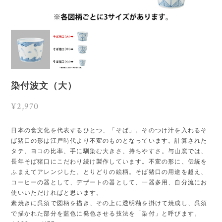
染付波文（大）
¥2,970
日本の食文化を代表するひとつ、「そば」。そのつけ汁を入れるそ
ば猪口の形は江戸時代より不変のものとなっています。計算された
タテ、ヨコの比率、手に馴染む大きさ、持ちやすさ。与山窯では、
長年そば猪口にこだわり続け製作しています。不変の形に、伝統を
ふまえてアレンジした、とりどりの絵柄。そば猪口の用途を越え、
コーヒーの器として、デザートの器として、一器多用、自分流にお
使いいただければと思います。
素焼きに呉須で図柄を描き、その上に透明釉を掛けて焼成し、呉須
で描かれた部分を藍色に発色させる技法を「染付」と呼びます。