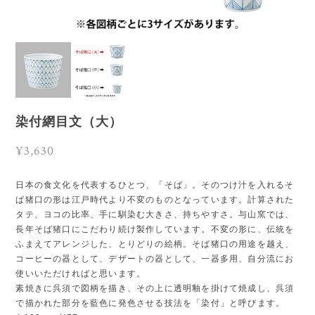
染付網目文（大）
¥3,630
日本の食文化を代表するひとつ、「そば」。そのつけ汁を入れるそ
ば猪口の形は江戸時代より不変のものとなっています。計算された
タテ、ヨコの比率、手に馴染む大きさ、持ちやすさ。与山窯では、
長年そば猪口にこだわり続け製作しています。不変の形に、伝統を
ふまえてアレンジした、とりどりの絵柄。そば猪口の用途を越え、
コーヒーの器として、デザートの器として、一器多用、自分流にお
使いいただければと思います。
素焼きに呉須で図柄を描き、その上に透明釉を掛けて焼成し、呉須
で描かれた部分を藍色に発色させる技法を「染付」と呼びます。