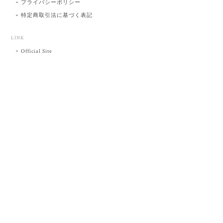
プライバシーポリシー
特定商取引法に基づく表記
LINK
Official Site
プライバシーポリシー
特定商取引法に基づく表記
©肥前吉田焼 陶磁器の与山窯