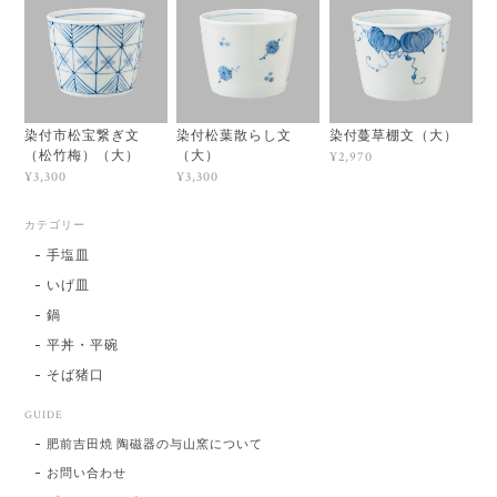
染付市松宝繋ぎ文
染付松葉散らし文
染付蔓草棚文（大）
（松竹梅）（大）
（大）
¥2,970
¥3,300
¥3,300
カテゴリー
手塩皿
いげ皿
鍋
平丼・平碗
そば猪口
GUIDE
肥前吉田焼 陶磁器の与山窯について
お問い合わせ