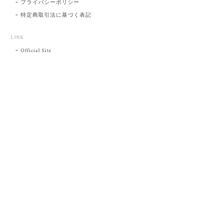
プライバシーポリシー
特定商取引法に基づく表記
LINK
Official Site
プライバシーポリシー
特定商取引法に基づく表記
©肥前吉田焼 陶磁器の与山窯