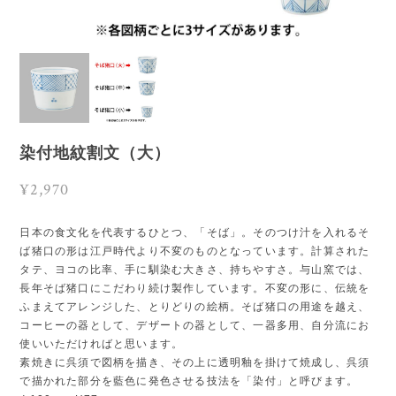
染付地紋割文（大）
¥2,970
日本の食文化を代表するひとつ、「そば」。そのつけ汁を入れるそ
ば猪口の形は江戸時代より不変のものとなっています。計算された
タテ、ヨコの比率、手に馴染む大きさ、持ちやすさ。与山窯では、
長年そば猪口にこだわり続け製作しています。不変の形に、伝統を
ふまえてアレンジした、とりどりの絵柄。そば猪口の用途を越え、
コーヒーの器として、デザートの器として、一器多用、自分流にお
使いいただければと思います。
素焼きに呉須で図柄を描き、その上に透明釉を掛けて焼成し、呉須
で描かれた部分を藍色に発色させる技法を「染付」と呼びます。