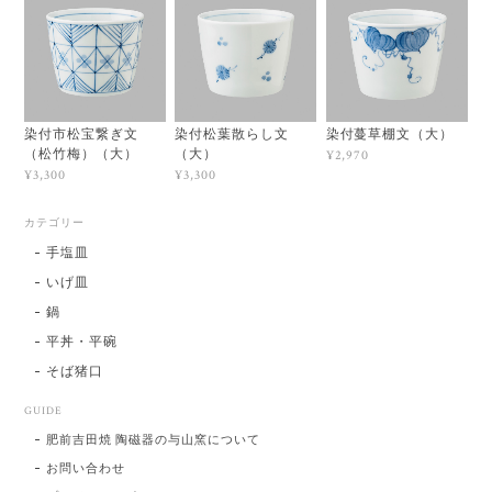
染付市松宝繋ぎ文
染付松葉散らし文
染付蔓草棚文（大）
（松竹梅）（大）
（大）
¥2,970
¥3,300
¥3,300
カテゴリー
手塩皿
いげ皿
鍋
平丼・平碗
そば猪口
GUIDE
肥前吉田焼 陶磁器の与山窯について
お問い合わせ