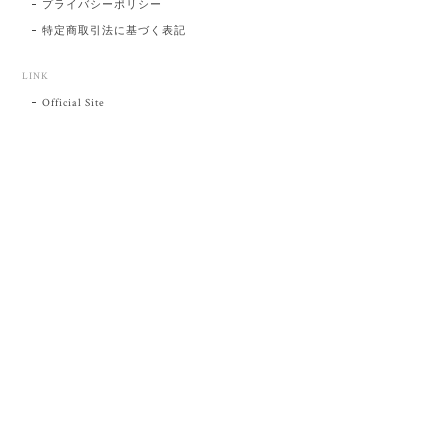
プライバシーポリシー
特定商取引法に基づく表記
LINK
Official Site
プライバシーポリシー
特定商取引法に基づく表記
©肥前吉田焼 陶磁器の与山窯