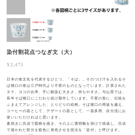
染付割花点つなぎ文（大）
¥2,475
日本の食文化を代表するひとつ、「そば」。そのつけ汁を入れるそ
ば猪口の形は江戸時代より不変のものとなっています。計算された
タテ、ヨコの比率、手に馴染む大きさ、持ちやすさ。与山窯では、
長年そば猪口にこだわり続け製作しています。不変の形に、伝統を
ふまえてアレンジした、とりどりの絵柄。そば猪口の用途を越え、
コーヒーの器として、デザートの器として、一器多用、自分流にお
使いいただければと思います。
素焼きに呉須で図柄を描き、その上に透明釉を掛けて焼成し、呉須
で描かれた部分を藍色に発色させる技法を「染付」と呼びます。