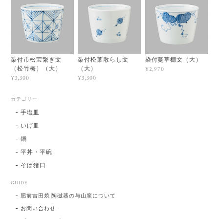
染付市松宝繋ぎ文
染付松葉散らし文
染付蔓草棚文（大）
（松竹梅）（大）
（大）
¥2,970
¥3,300
¥3,300
カテゴリー
手塩皿
いげ皿
鍋
平丼・平碗
そば猪口
GUIDE
肥前吉田焼 陶磁器の与山窯について
お問い合わせ