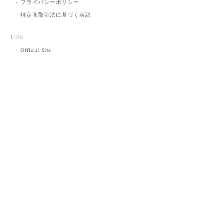
プライバシーポリシー
特定商取引法に基づく表記
LINK
Official Site
プライバシーポリシー
特定商取引法に基づく表記
©肥前吉田焼 陶磁器の与山窯