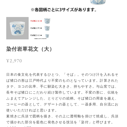
染付岩草花文（大）
¥2,970
日本の食文化を代表するひとつ、「そば」。そのつけ汁を入れるそ
ば猪口の形は江戸時代より不変のものとなっています。計算された
タテ、ヨコの比率、手に馴染む大きさ、持ちやすさ。与山窯では、
長年そば猪口にこだわり続け製作しています。不変の形に、伝統を
ふまえてアレンジした、とりどりの絵柄。そば猪口の用途を越え、
コーヒーの器として、デザートの器として、一器多用、自分流にお
使いいただければと思います。
素焼きに呉須で図柄を描き、その上に透明釉を掛けて焼成し、呉須
で描かれた部分を藍色に発色させる技法を「染付」と呼びます。