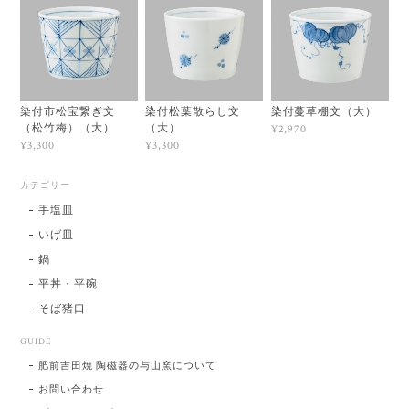
染付市松宝繋ぎ文
染付松葉散らし文
染付蔓草棚文（大）
（松竹梅）（大）
（大）
¥2,970
¥3,300
¥3,300
カテゴリー
手塩皿
いげ皿
鍋
平丼・平碗
そば猪口
GUIDE
肥前吉田焼 陶磁器の与山窯について
お問い合わせ