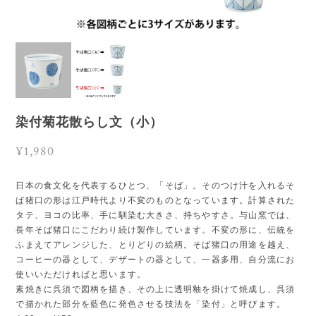
染付菊花散らし文（小）
¥1,980
日本の食文化を代表するひとつ、「そば」。そのつけ汁を入れるそ
ば猪口の形は江戸時代より不変のものとなっています。計算された
タテ、ヨコの比率、手に馴染む大きさ、持ちやすさ。与山窯では、
長年そば猪口にこだわり続け製作しています。不変の形に、伝統を
ふまえてアレンジした、とりどりの絵柄。そば猪口の用途を越え、
コーヒーの器として、デザートの器として、一器多用、自分流にお
使いいただければと思います。
素焼きに呉須で図柄を描き、その上に透明釉を掛けて焼成し、呉須
で描かれた部分を藍色に発色させる技法を「染付」と呼びます。