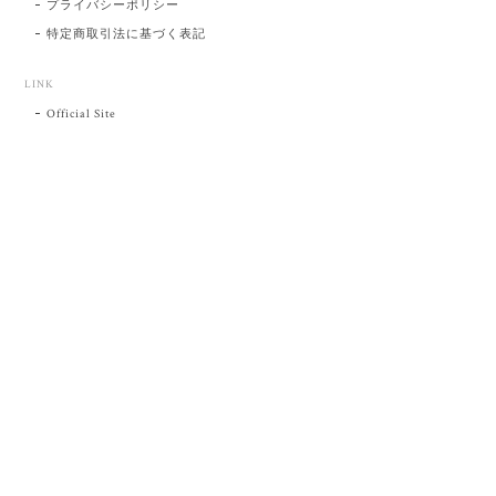
プライバシーポリシー
特定商取引法に基づく表記
LINK
Official Site
プライバシーポリシー
特定商取引法に基づく表記
©肥前吉田焼 陶磁器の与山窯