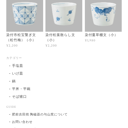
染付市松宝繋ぎ文
染付松葉散らし文
染付蔓草棚文（小）
（松竹梅）（小）
（小）
¥1,980
¥2,200
¥2,200
カテゴリー
手塩皿
いげ皿
鍋
平丼・平碗
そば猪口
GUIDE
肥前吉田焼 陶磁器の与山窯について
お問い合わせ