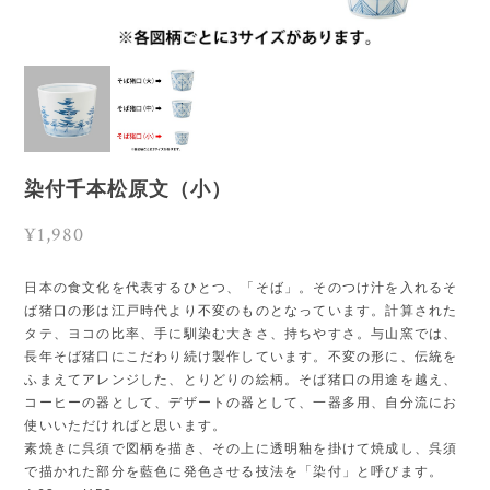
染付千本松原文（小）
¥1,980
日本の食文化を代表するひとつ、「そば」。そのつけ汁を入れるそ
ば猪口の形は江戸時代より不変のものとなっています。計算された
タテ、ヨコの比率、手に馴染む大きさ、持ちやすさ。与山窯では、
長年そば猪口にこだわり続け製作しています。不変の形に、伝統を
ふまえてアレンジした、とりどりの絵柄。そば猪口の用途を越え、
コーヒーの器として、デザートの器として、一器多用、自分流にお
使いいただければと思います。
素焼きに呉須で図柄を描き、その上に透明釉を掛けて焼成し、呉須
で描かれた部分を藍色に発色させる技法を「染付」と呼びます。