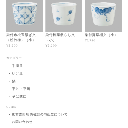
染付市松宝繋ぎ文
染付松葉散らし文
染付蔓草棚文（小）
（松竹梅）（小）
（小）
¥1,980
¥2,200
¥2,200
カテゴリー
手塩皿
いげ皿
鍋
平丼・平碗
そば猪口
GUIDE
肥前吉田焼 陶磁器の与山窯について
お問い合わせ