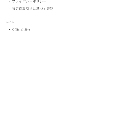
プライバシーポリシー
特定商取引法に基づく表記
LINK
Official Site
プライバシーポリシー
特定商取引法に基づく表記
©肥前吉田焼 陶磁器の与山窯