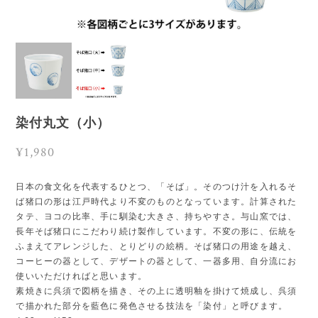
染付丸文（小）
¥1,980
日本の食文化を代表するひとつ、「そば」。そのつけ汁を入れるそ
ば猪口の形は江戸時代より不変のものとなっています。計算された
タテ、ヨコの比率、手に馴染む大きさ、持ちやすさ。与山窯では、
長年そば猪口にこだわり続け製作しています。不変の形に、伝統を
ふまえてアレンジした、とりどりの絵柄。そば猪口の用途を越え、
コーヒーの器として、デザートの器として、一器多用、自分流にお
使いいただければと思います。
素焼きに呉須で図柄を描き、その上に透明釉を掛けて焼成し、呉須
で描かれた部分を藍色に発色させる技法を「染付」と呼びます。