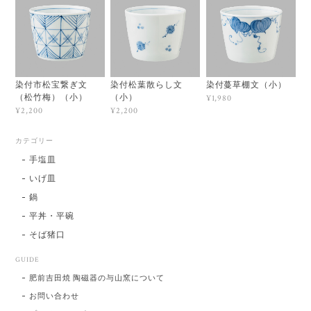
染付市松宝繋ぎ文
染付松葉散らし文
染付蔓草棚文（小）
（松竹梅）（小）
（小）
¥1,980
¥2,200
¥2,200
カテゴリー
手塩皿
いげ皿
鍋
平丼・平碗
そば猪口
GUIDE
肥前吉田焼 陶磁器の与山窯について
お問い合わせ