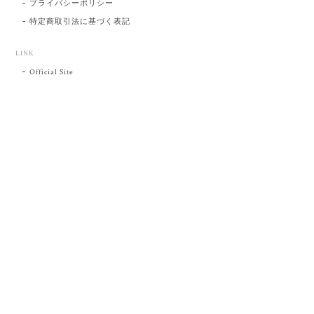
プライバシーポリシー
特定商取引法に基づく表記
LINK
Official Site
プライバシーポリシー
特定商取引法に基づく表記
©肥前吉田焼 陶磁器の与山窯