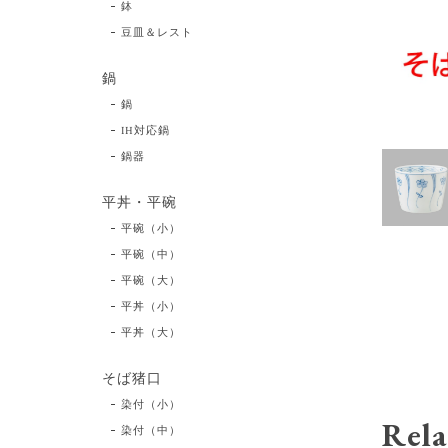
鉢
豆皿＆レスト
鍋
鍋
IH対応鍋
鍋器
平丼・平碗
平碗（小）
平碗（中）
平碗（大）
平丼（小）
平丼（大）
そば猪口
染付（小）
Rela
染付（中）