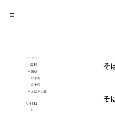
カテゴリー
手塩皿
菊型
変形型
富士図
豆皿＆小皿
いげ皿
皿