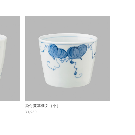
染付蔓草棚文（小）
¥1,980