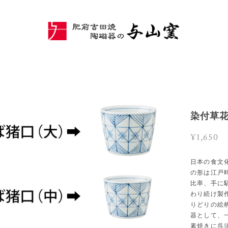
染付草
¥1,650
日本の食文
の形は江戸
比率、手に
わり続け製
りどりの絵
器として、
素焼きに呉