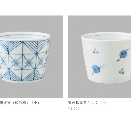
繋ぎ文（松竹梅）（小）
染付松葉散らし文（小）
¥2,200