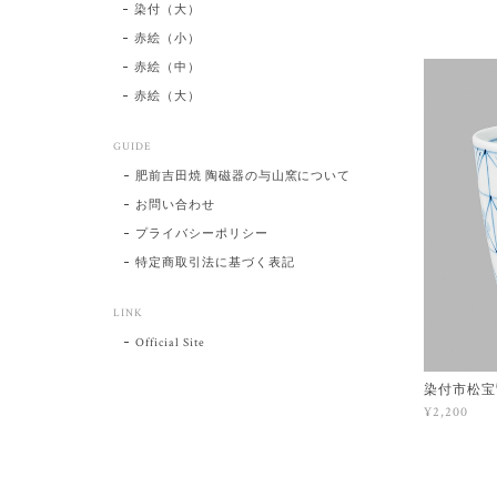
染付（大）
赤絵（小）
赤絵（中）
赤絵（大）
GUIDE
肥前吉田焼 陶磁器の与山窯について
お問い合わせ
プライバシーポリシー
特定商取引法に基づく表記
LINK
Official Site
染付市松宝
¥2,200