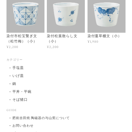
染付市松宝繋ぎ文
染付松葉散らし文
染付蔓草棚文（小）
（松竹梅）（小）
（小）
¥1,980
¥2,200
¥2,200
カテゴリー
手塩皿
いげ皿
鍋
平丼・平碗
そば猪口
GUIDE
肥前吉田焼 陶磁器の与山窯について
お問い合わせ