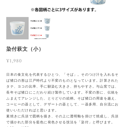
染付萩文（小）
¥1,980
日本の食文化を代表するひとつ、「そば」。そのつけ汁を入れるそ
ば猪口の形は江戸時代より不変のものとなっています。計算された
タテ、ヨコの比率、手に馴染む大きさ、持ちやすさ。与山窯では、
長年そば猪口にこだわり続け製作しています。不変の形に、伝統を
ふまえてアレンジした、とりどりの絵柄。そば猪口の用途を越え、
コーヒーの器として、デザートの器として、一器多用、自分流にお
使いいただければと思います。
素焼きに呉須で図柄を描き、その上に透明釉を掛けて焼成し、呉須
で描かれた部分を藍色に発色させる技法を「染付」と呼びます。