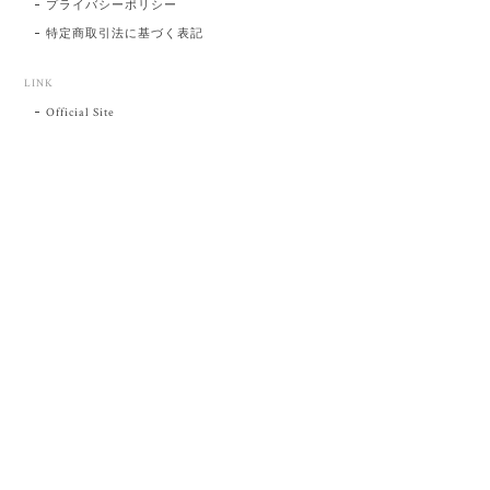
プライバシーポリシー
特定商取引法に基づく表記
LINK
Official Site
プライバシーポリシー
特定商取引法に基づく表記
©肥前吉田焼 陶磁器の与山窯