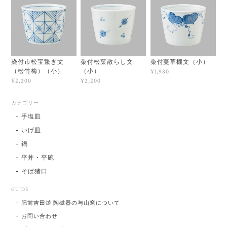
染付市松宝繋ぎ文
染付松葉散らし文
染付蔓草棚文（小）
（松竹梅）（小）
（小）
¥1,980
¥2,200
¥2,200
カテゴリー
手塩皿
いげ皿
鍋
平丼・平碗
そば猪口
GUIDE
肥前吉田焼 陶磁器の与山窯について
お問い合わせ