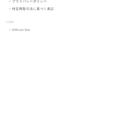
プライバシーポリシー
特定商取引法に基づく表記
LINK
Official Site
プライバシーポリシー
特定商取引法に基づく表記
©肥前吉田焼 陶磁器の与山窯