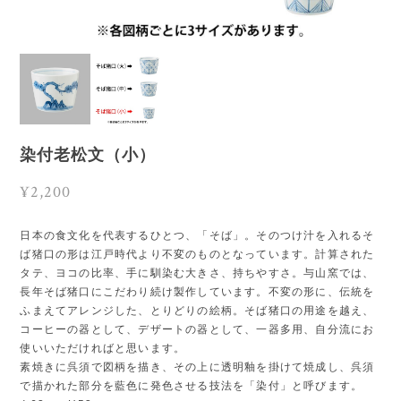
染付老松文（小）
¥2,200
日本の食文化を代表するひとつ、「そば」。そのつけ汁を入れるそ
ば猪口の形は江戸時代より不変のものとなっています。計算された
タテ、ヨコの比率、手に馴染む大きさ、持ちやすさ。与山窯では、
長年そば猪口にこだわり続け製作しています。不変の形に、伝統を
ふまえてアレンジした、とりどりの絵柄。そば猪口の用途を越え、
コーヒーの器として、デザートの器として、一器多用、自分流にお
使いいただければと思います。
素焼きに呉須で図柄を描き、その上に透明釉を掛けて焼成し、呉須
で描かれた部分を藍色に発色させる技法を「染付」と呼びます。