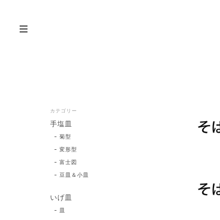
カテゴリー
手塩皿
菊型
変形型
富士図
豆皿＆小皿
いげ皿
皿