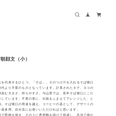
び朝顔文（小）
化を代表するひとつ、「そば」。そのつけ汁を入れるそば猪口
時代より不変のものとなっています。計算されたタテ、ヨコの
馴染む大きさ、持ちやすさ。与山窯では、長年そば猪口にこだ
作しています。不変の形に、伝統をふまえてアレンジした、と
柄。そば猪口の用途を越え、コーヒーの器として、デザートの
一器多用、自分流にお使いいただければと思います。
須で図柄を描き、その上に透明釉を掛けて焼成し、呉須で描か