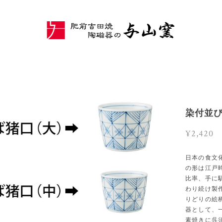
染付並
¥2,420
日本の食文
の形は江戸
比率、手に
わり続け製
りどりの絵
器として、
素焼きに呉