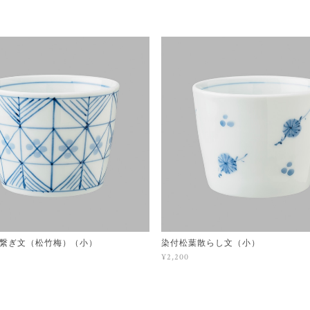
繋ぎ文（松竹梅）（小）
染付松葉散らし文（小）
¥2,200