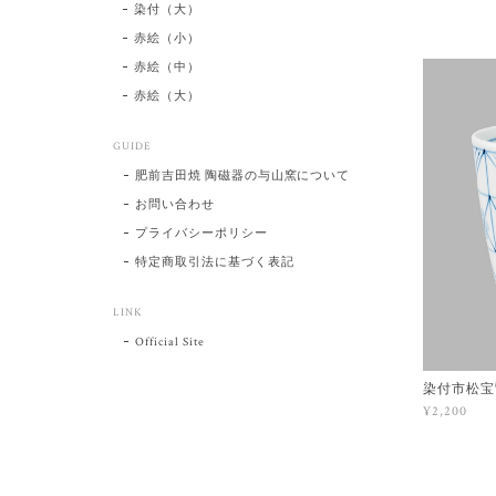
染付（大）
赤絵（小）
赤絵（中）
赤絵（大）
GUIDE
肥前吉田焼 陶磁器の与山窯について
お問い合わせ
プライバシーポリシー
特定商取引法に基づく表記
LINK
Official Site
染付市松宝
¥2,200