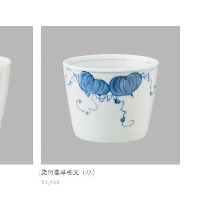
染付蔓草棚文（小）
¥1,980