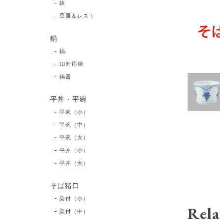
鉢
豆皿＆レスト
鍋
鍋
IH対応鍋
鍋器
平丼・平碗
平碗（小）
平碗（中）
平碗（大）
平丼（小）
平丼（大）
そば猪口
染付（小）
Rela
染付（中）