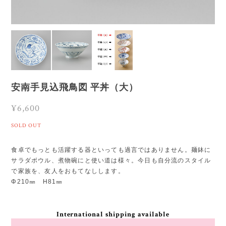
安南手見込飛鳥図 平丼（大）
¥6,600
SOLD OUT
食卓でもっとも活躍する器といっても過言ではありません。麺鉢に
サラダボウル、煮物碗にと使い道は様々。今日も自分流のスタイル
で家族を、友人をおもてなしします。
Φ210㎜ H81㎜
International shipping available