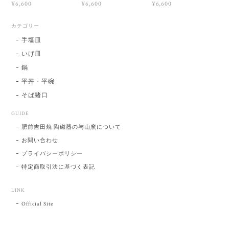
¥6,600
¥6,600
¥6,600
カテゴリー
手塩皿
いげ皿
鍋
平丼・平碗
そば猪口
GUIDE
肥前吉田焼 陶磁器の与山窯について
お問い合わせ
プライバシーポリシー
特定商取引法に基づく表記
LINK
Official Site