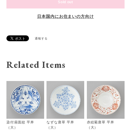
Sold out
日本国内にお住まいの方向け
通報する
Related Items
染付扇面紋 平丼
なずな唐草 平丼
赤絵菊唐草 平丼
（大）
（大）
（大）