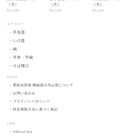
（大）
（大）
（大）
¥6,600
¥6,600
¥6,600
カテゴリー
手塩皿
いげ皿
鍋
平丼・平碗
そば猪口
GUIDE
肥前吉田焼 陶磁器の与山窯について
お問い合わせ
プライバシーポリシー
特定商取引法に基づく表記
LINK
Official Site