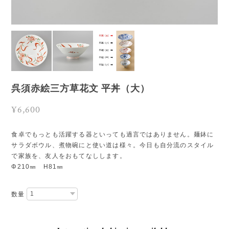
呉須赤絵三方草花文 平丼（大）
¥6,600
食卓でもっとも活躍する器といっても過言ではありません。麺鉢に
サラダボウル、煮物碗にと使い道は様々。今日も自分流のスタイル
で家族を、友人をおもてなしします。
Φ210㎜ H81㎜
数量