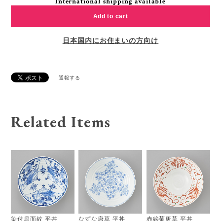
International shipping available
Add to cart
日本国内にお住まいの方向け
通報する
Related Items
染付扇面紋 平丼
なずな唐草 平丼
赤絵菊唐草 平丼