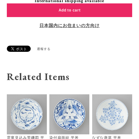
International shipping available
Add to cart
日本国内にお住まいの方向け
通報する
Related Items
雲竜見込み荒磯図 平
染付扇面紋 平丼
なずな唐草 平丼