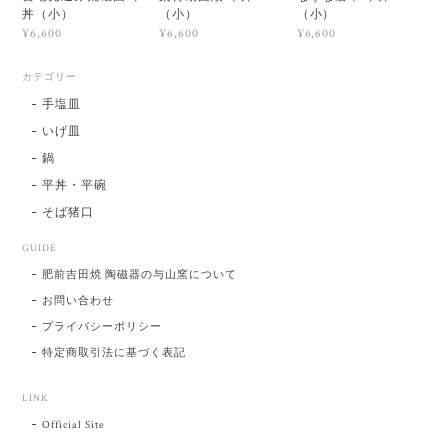
丼（小）
（小）
（小）
¥6,600
¥6,600
¥6,600
カテゴリー
手塩皿
いげ皿
鍋
平丼・平碗
そば猪口
GUIDE
肥前吉田焼 陶磁器の与山窯について
お問い合わせ
プライバシーポリシー
特定商取引法に基づく表記
LINK
Official Site