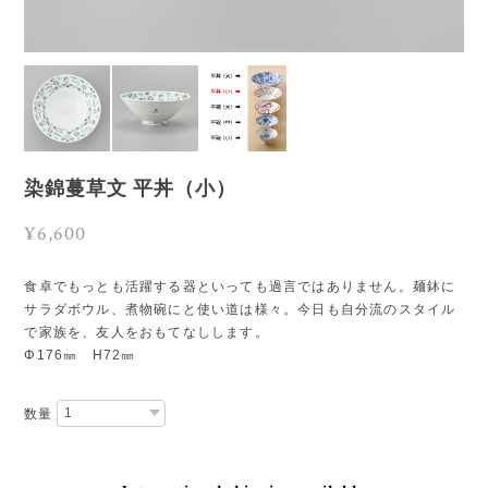
染錦蔓草文 平丼（小）
¥6,600
食卓でもっとも活躍する器といっても過言ではありません。麺鉢に
サラダボウル、煮物碗にと使い道は様々。今日も自分流のスタイル
で家族を、友人をおもてなしします。
Φ176㎜ H72㎜
数量