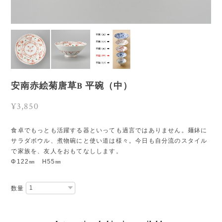
安南赤絵菊唐草B 平碗（中）
¥3,850
食卓でもっとも活躍する器といっても過言ではありません。麺鉢に
サラダボウル、煮物碗にと使い道は様々。今日も自分流のスタイル
で家族を、友人をおもてなしします。
Φ122㎜ H55㎜
数量