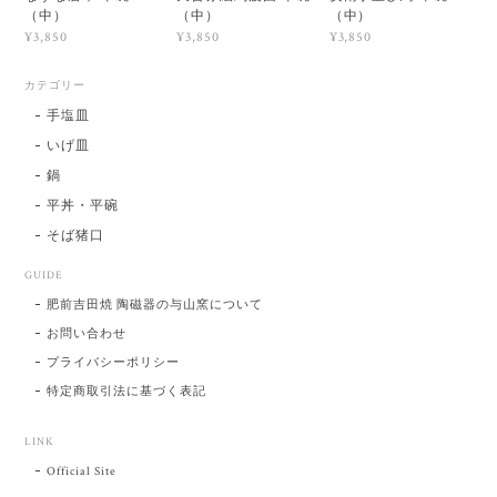
（中）
（中）
（中）
¥3,850
¥3,850
¥3,850
カテゴリー
手塩皿
いげ皿
鍋
平丼・平碗
そば猪口
GUIDE
肥前吉田焼 陶磁器の与山窯について
お問い合わせ
プライバシーポリシー
特定商取引法に基づく表記
LINK
Official Site