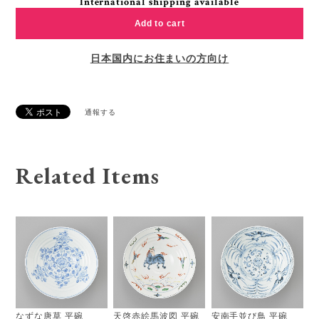
International shipping available
Add to cart
日本国内にお住まいの方向け
通報する
Related Items
なずな唐草 平碗
天啓赤絵馬波図 平碗
安南手並び鳥 平碗