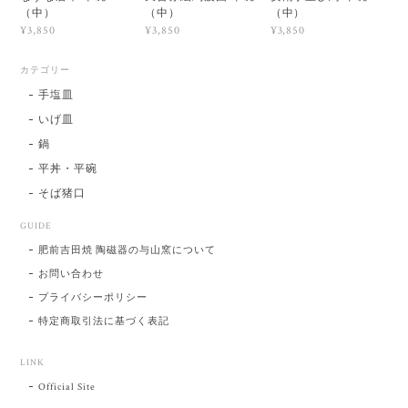
（中）
（中）
（中）
¥3,850
¥3,850
¥3,850
カテゴリー
手塩皿
いげ皿
鍋
平丼・平碗
そば猪口
GUIDE
肥前吉田焼 陶磁器の与山窯について
お問い合わせ
プライバシーポリシー
特定商取引法に基づく表記
LINK
Official Site