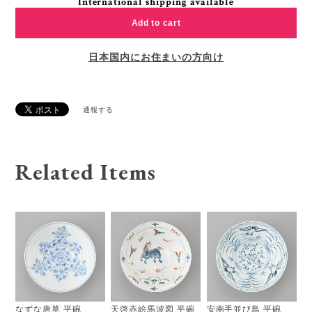
International shipping available
Add to cart
日本国内にお住まいの方向け
通報する
Related Items
なずな唐草 平碗
天啓赤絵馬波図 平碗
安南手並び鳥 平碗