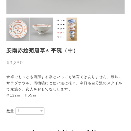
安南赤絵菊唐草A 平碗（中）
¥3,850
食卓でもっとも活躍する器といっても過言ではありません。麺鉢に
サラダボウル、煮物碗にと使い道は様々。今日も自分流のスタイル
で家族を、友人をおもてなしします。
Φ122㎜ H55㎜
数量