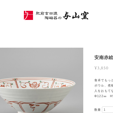
安南赤絵
¥3,850
食卓でもっ
ボウル、煮
人をおもて
Φ122㎜ H
数量