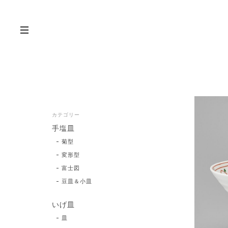
カテゴリー
手塩皿
菊型
変形型
富士図
豆皿＆小皿
いげ皿
皿