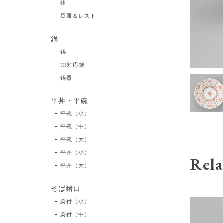
鉢
豆皿＆レスト
鍋
鍋
IH対応鍋
鍋器
平丼・平碗
平碗（小）
平碗（中）
平碗（大）
平丼（小）
Rela
平丼（大）
そば猪口
染付（小）
染付（中）