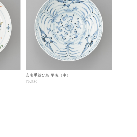
安南手並び鳥 平碗（中）
¥3,850