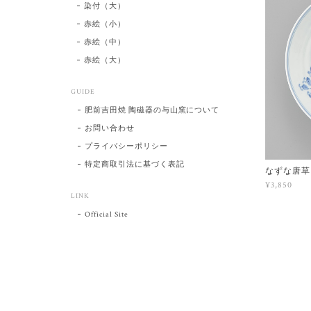
染付（大）
赤絵（小）
赤絵（中）
赤絵（大）
GUIDE
肥前吉田焼 陶磁器の与山窯について
お問い合わせ
プライバシーポリシー
特定商取引法に基づく表記
なずな唐草
¥3,850
LINK
Official Site