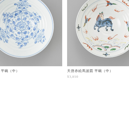
 平碗（中）
天啓赤絵馬波図 平碗（中）
¥3,850