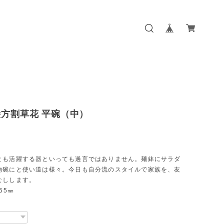
方割草花 平碗（中）
とも活躍する器といっても過言ではありません。麺鉢にサラダ
物碗にと使い道は様々。今日も自分流のスタイルで家族を、友
なしします。
55㎜