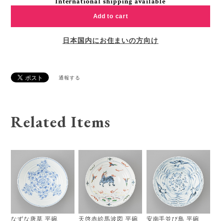
International shipping available
Add to cart
日本国内にお住まいの方向け
通報する
Related Items
なずな唐草 平碗
天啓赤絵馬波図 平碗
安南手並び鳥 平碗