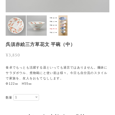
呉須赤絵三方草花文 平碗（中）
¥3,850
食卓でもっとも活躍する器といっても過言ではありません。麺鉢に
サラダボウル、煮物碗にと使い道は様々。今日も自分流のスタイル
で家族を、友人をおもてなしします。
Φ122㎜ H55㎜
数量