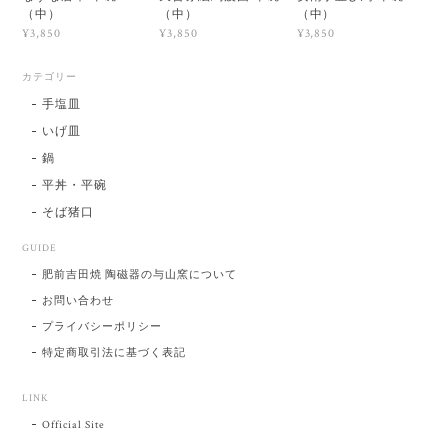
（中）
（中）
（中）
¥3,850
¥3,850
¥3,850
カテゴリー
手塩皿
いげ皿
鍋
平丼・平碗
そば猪口
GUIDE
肥前吉田焼 陶磁器の与山窯について
お問い合わせ
プライバシーポリシー
特定商取引法に基づく表記
LINK
Official Site