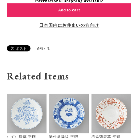
International shipping available
Add to cart
日本国内にお住まいの方向け
通報する
Related Items
なずな唐草 平碗
染付盆栽紋 平碗
赤絵菊唐草 平碗