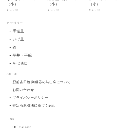
（小）
（小）
（小）
¥3,300
¥3,300
¥3,300
カテゴリー
手塩皿
いげ皿
鍋
平丼・平碗
そば猪口
GUIDE
肥前吉田焼 陶磁器の与山窯について
お問い合わせ
プライバシーポリシー
特定商取引法に基づく表記
LINK
Official Site