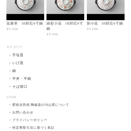
花唐草 IH対応8寸鍋
緑彩小花 IH対応8寸
割小花 IH対応8寸鍋
鍋
¥9,900
¥9,900
¥9,900
カテゴリー
手塩皿
いげ皿
鍋
平丼・平碗
そば猪口
GUIDE
肥前吉田焼 陶磁器の与山窯について
お問い合わせ
プライバシーポリシー
特定商取引法に基づく表記