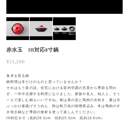
赤水玉 IH対応8寸鍋
¥13,200
食卓を彩る鍋
鍋料理は冬だけのものと思っていませんか？
それはもう昔の話。住宅における室内空調の充実から季節を問わ
ず、一年中活躍する料理になりました。家族や友人、知人と、そう
一人で楽しむ鍋もいいですね。春は菜の花と鶏肉の水炊き、夏は氷
ぶっかけ釜揚げそうめん、秋は秋刀魚の味噌煮込み、冬は鴨肉のす
き焼き鍋など季節の食材を使って楽しんでください。
IH対応８寸（長約28.5cm 径約25.0cm 高約16.0cm）