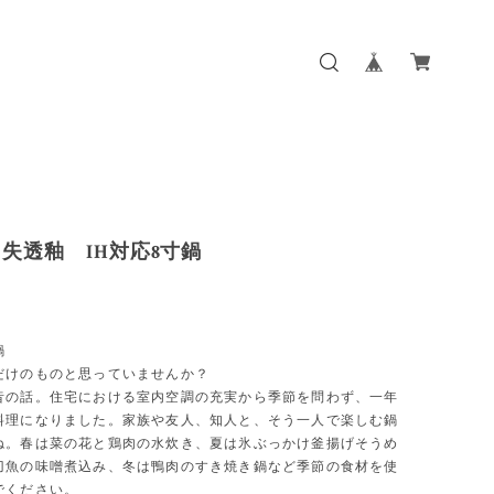
失透釉 IH対応8寸鍋
鍋
だけのものと思っていませんか？
昔の話。住宅における室内空調の充実から季節を問わず、一年
料理になりました。家族や友人、知人と、そう一人で楽しむ鍋
ね。春は菜の花と鶏肉の水炊き、夏は氷ぶっかけ釜揚げそうめ
刀魚の味噌煮込み、冬は鴨肉のすき焼き鍋など季節の食材を使
でください。