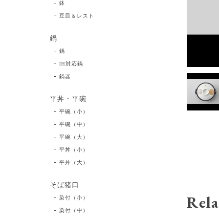
鉢
豆皿＆レスト
鍋
鍋
IH対応鍋
鍋器
平丼・平碗
平碗（小）
平碗（中）
平碗（大）
平丼（小）
平丼（大）
そば猪口
Rela
染付（小）
染付（中）