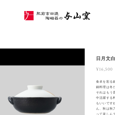
日月文白
¥16,500
食卓を彩る
鍋料理は冬
それはもう
中活躍する
もいいです
ん、秋は秋
って楽しん