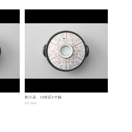
割小花 IH対応8寸鍋
¥9,900