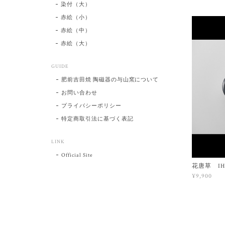
染付（大）
赤絵（小）
赤絵（中）
赤絵（大）
GUIDE
肥前吉田焼 陶磁器の与山窯について
お問い合わせ
プライバシーポリシー
特定商取引法に基づく表記
LINK
Official Site
花唐草 I
¥9,900