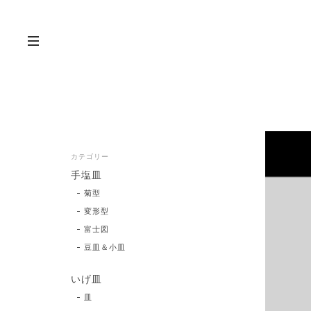
カテゴリー
手塩皿
菊型
変形型
富士図
豆皿＆小皿
いげ皿
皿