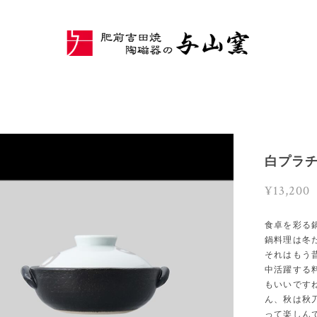
白プラチ
¥13,200
食卓を彩る
鍋料理は冬
それはもう
中活躍する
もいいです
ん、秋は秋
って楽しん