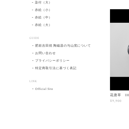
染付（大）
赤絵（小）
赤絵（中）
赤絵（大）
GUIDE
肥前吉田焼 陶磁器の与山窯について
お問い合わせ
プライバシーポリシー
特定商取引法に基づく表記
LINK
Official Site
花唐草 I
¥9,900