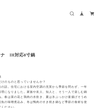
ナ IH対応8寸鍋
鍋
だけのものと思っていませんか？
昔の話。住宅における室内空調の充実から季節を問わず、一年
料理になりました。家族や友人、知人と、そう一人で楽しむ鍋
ね。春は菜の花と鶏肉の水炊き、夏は氷ぶっかけ釜揚げそうめ
刀魚の味噌煮込み、冬は鴨肉のすき焼き鍋など季節の食材を使
でください。