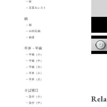
鉢
豆皿＆レスト
鍋
鍋
IH対応鍋
鍋器
平丼・平碗
平碗（小）
平碗（中）
平碗（大）
平丼（小）
平丼（大）
そば猪口
Rela
染付（小）
染付（中）