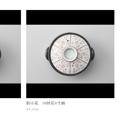
割小花 IH対応8寸鍋
¥9,900