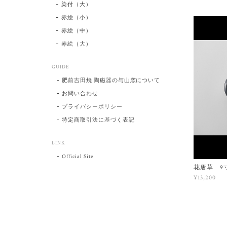
染付（大）
赤絵（小）
赤絵（中）
赤絵（大）
GUIDE
肥前吉田焼 陶磁器の与山窯について
お問い合わせ
プライバシーポリシー
特定商取引法に基づく表記
LINK
Official Site
花唐草 9
¥13,200