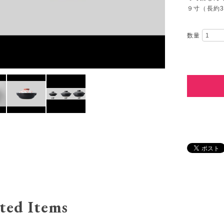
９寸（長約31
数量
ted Items