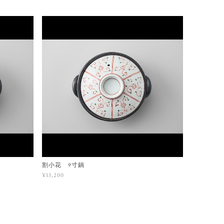
割小花 9寸鍋
¥13,200