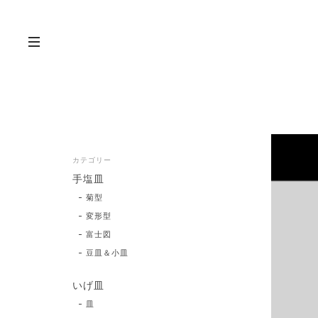
カテゴリー
手塩皿
菊型
変形型
富士図
豆皿＆小皿
いげ皿
皿