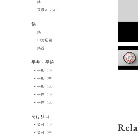
鉢
豆皿＆レスト
鍋
鍋
IH対応鍋
鍋器
平丼・平碗
平碗（小）
平碗（中）
平碗（大）
平丼（小）
平丼（大）
そば猪口
Rela
染付（小）
染付（中）