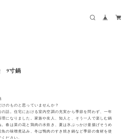
 9寸鍋
鍋
だけのものと思っていませんか？
昔の話。住宅における室内空調の充実から季節を問わず、一年
料理になりました。家族や友人、知人と、そう一人で楽しむ鍋
ね。春は菜の花と鶏肉の水炊き、夏は氷ぶっかけ釜揚げそうめ
刀魚の味噌煮込み、冬は鴨肉のすき焼き鍋など季節の食材を使
でください。