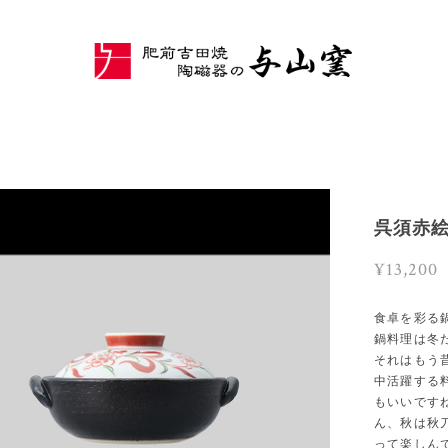
呉須赤絵
¥13,200
食卓を彩る
鍋料理は冬
それはもう
中活躍する
もいいです
ん、秋は秋
って楽しん