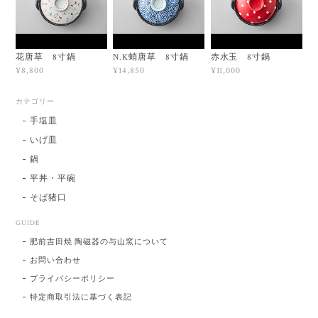
花唐草 8寸鍋
N.K蛸唐草 8寸鍋
赤水玉 8寸鍋
¥8,800
¥14,850
¥11,000
カテゴリー
手塩皿
いげ皿
鍋
平丼・平碗
そば猪口
GUIDE
肥前吉田焼 陶磁器の与山窯について
お問い合わせ
プライバシーポリシー
特定商取引法に基づく表記