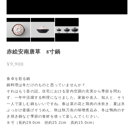
赤絵安南唐草 8寸鍋
¥9,900
食卓を彩る鍋
鍋料理は冬だけのものと思っていませんか？
それはもう昔の話。住宅における室内空調の充実から季節を問わ
ず、一年中活躍する料理になりました。家族や友人、知人と、そう
一人で楽しむ鍋もいいですね。春は菜の花と鶏肉の水炊き、夏は氷
ぶっかけ釜揚げそうめん、秋は秋刀魚の味噌煮込み、冬は鴨肉のす
き焼き鍋など季節の食材を使って楽しんでください。
８寸（長約28.0cm 径約25.2cm 高約15.0cm）