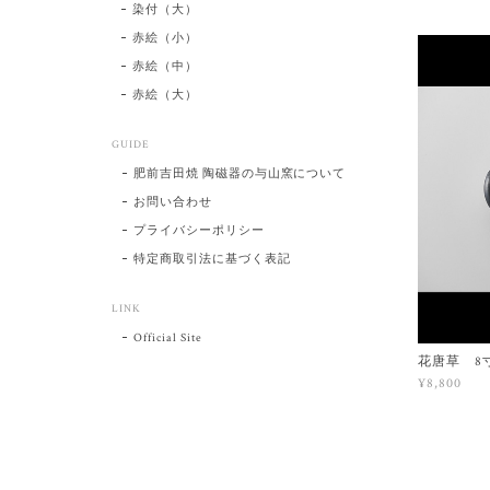
染付（大）
赤絵（小）
赤絵（中）
赤絵（大）
GUIDE
肥前吉田焼 陶磁器の与山窯について
お問い合わせ
プライバシーポリシー
特定商取引法に基づく表記
LINK
Official Site
花唐草 8
¥8,800