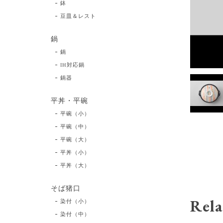
鉢
豆皿＆レスト
鍋
鍋
IH対応鍋
鍋器
平丼・平碗
平碗（小）
平碗（中）
平碗（大）
平丼（小）
平丼（大）
そば猪口
Rela
染付（小）
染付（中）