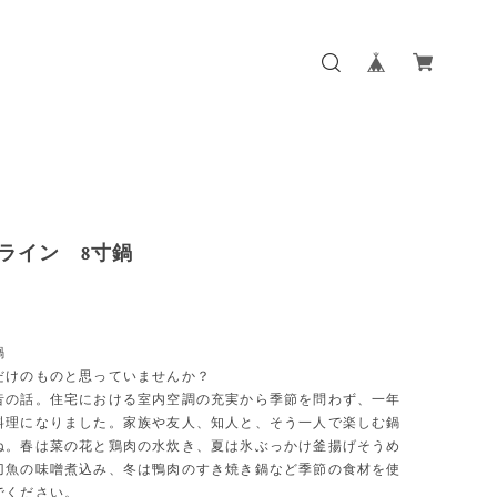
賊ライン 8寸鍋
鍋
だけのものと思っていませんか？
昔の話。住宅における室内空調の充実から季節を問わず、一年
料理になりました。家族や友人、知人と、そう一人で楽しむ鍋
ね。春は菜の花と鶏肉の水炊き、夏は氷ぶっかけ釜揚げそうめ
刀魚の味噌煮込み、冬は鴨肉のすき焼き鍋など季節の食材を使
でください。