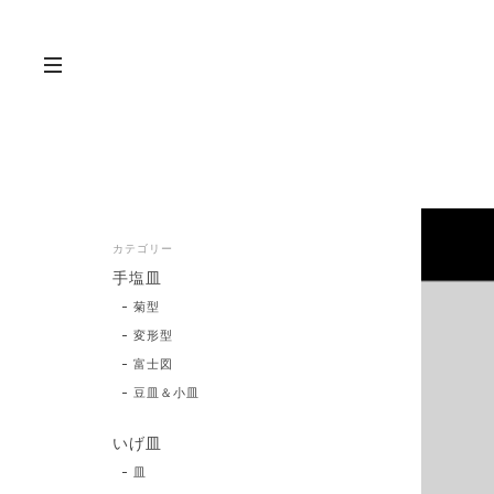
カテゴリー
手塩皿
菊型
変形型
富士図
豆皿＆小皿
いげ皿
皿