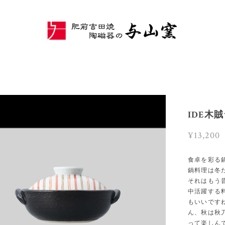
IDE木
¥13,200
食卓を彩る
鍋料理は冬
それはもう
中活躍する
もいいです
ん、秋は秋
って楽しん