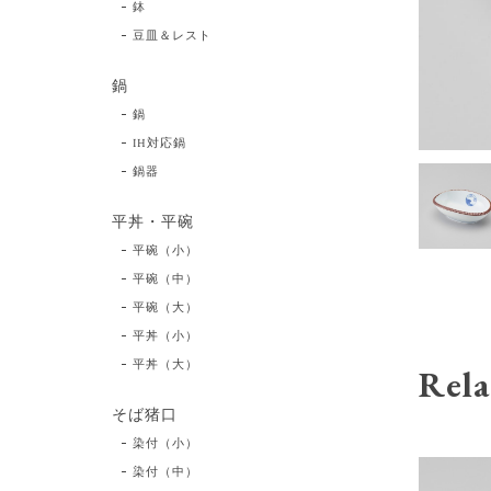
鉢
豆皿＆レスト
鍋
鍋
IH対応鍋
鍋器
平丼・平碗
平碗（小）
平碗（中）
平碗（大）
平丼（小）
平丼（大）
Rela
そば猪口
染付（小）
染付（中）