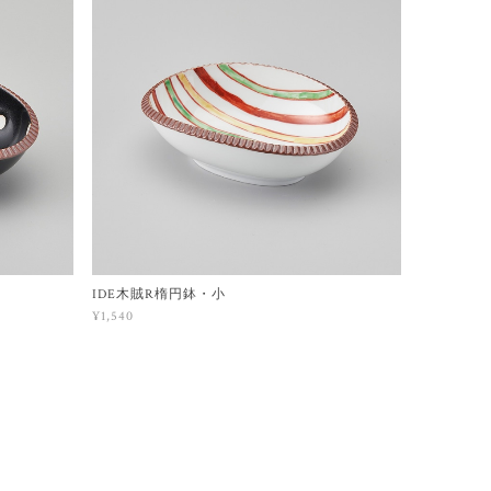
IDE木賊R楕円鉢・小
¥1,540