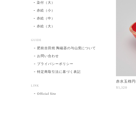
染付（大）
赤絵（小）
赤絵（中）
赤絵（大）
GUIDE
肥前吉田焼 陶磁器の与山窯について
お問い合わせ
プライバシーポリシー
特定商取引法に基づく表記
赤水玉楕円
LINK
¥1,320
Official Site