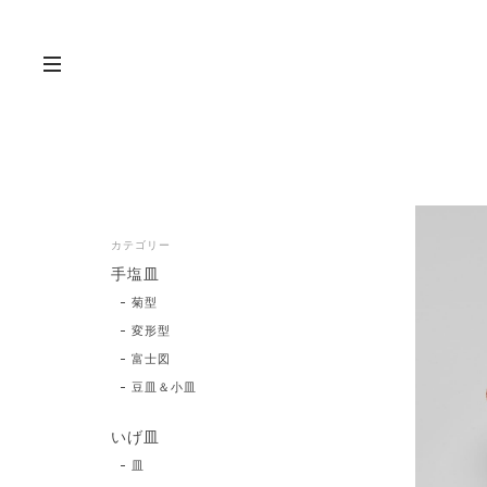
カテゴリー
手塩皿
菊型
変形型
富士図
豆皿＆小皿
いげ皿
皿