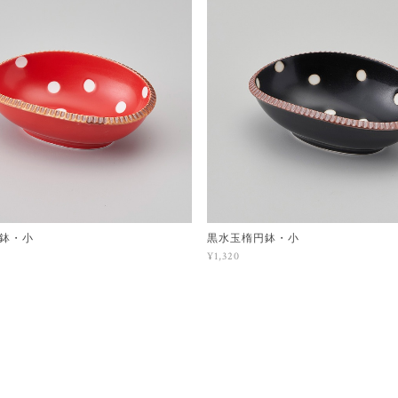
鉢・小
黒水玉楕円鉢・小
¥1,320