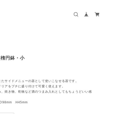
紋楕円鉢・小
またサイドメニューの器として使いこなせる器です。
ドリアをプチに盛り付けて可愛く使えます。
み、焼き物、乾物など酒のつまみ入れとしてもちょうどいい感
D98mm H45mm