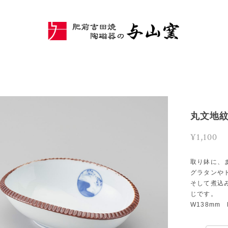
丸文地
¥1,100
取り鉢に、
グラタンや
そして煮込
じです。
W138mm 