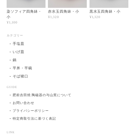
染ソフィア四角鉢・
赤水玉四角鉢・小
黒水玉四角鉢・小
小
¥1,320
¥1,320
¥1,100
カテゴリー
手塩皿
いげ皿
鍋
平丼・平碗
そば猪口
GUIDE
肥前吉田焼 陶磁器の与山窯について
お問い合わせ
プライバシーポリシー
特定商取引法に基づく表記
LINK