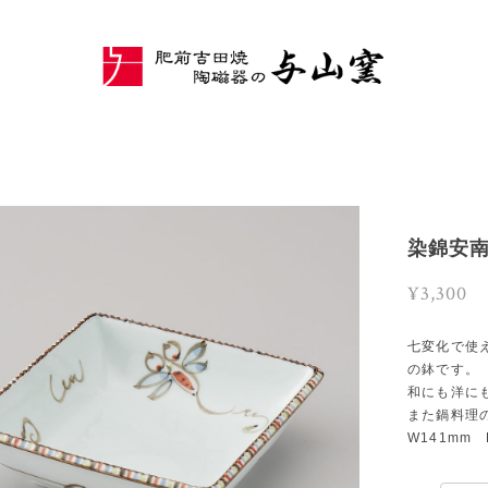
染錦安
¥3,300
七変化で使
の鉢です。
和にも洋に
また鍋料理
W141mm 