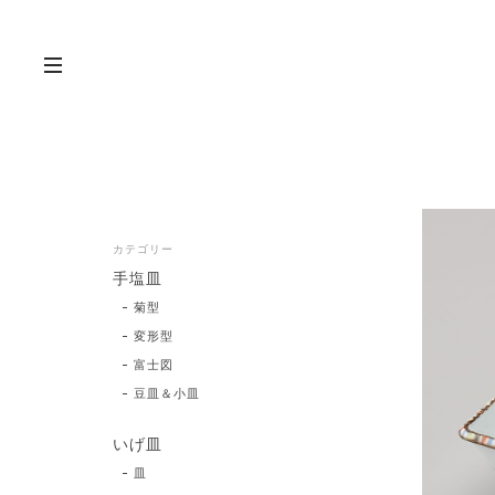
カテゴリー
手塩皿
菊型
変形型
富士図
豆皿＆小皿
いげ皿
皿