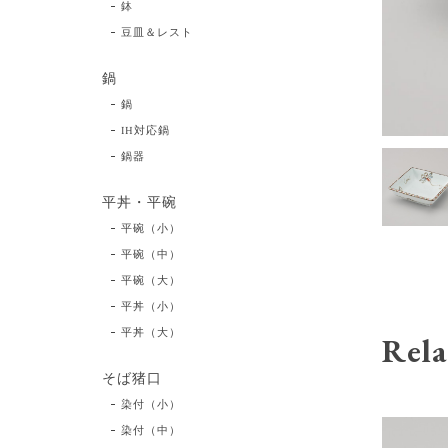
鉢
豆皿＆レスト
鍋
鍋
IH対応鍋
鍋器
平丼・平碗
平碗（小）
平碗（中）
平碗（大）
平丼（小）
平丼（大）
Rela
そば猪口
染付（小）
染付（中）