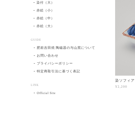
染付（大）
赤絵（小）
赤絵（中）
赤絵（大）
GUIDE
肥前吉田焼 陶磁器の与山窯について
お問い合わせ
プライバシーポリシー
特定商取引法に基づく表記
染ソフィア
LINK
¥2,200
Official Site