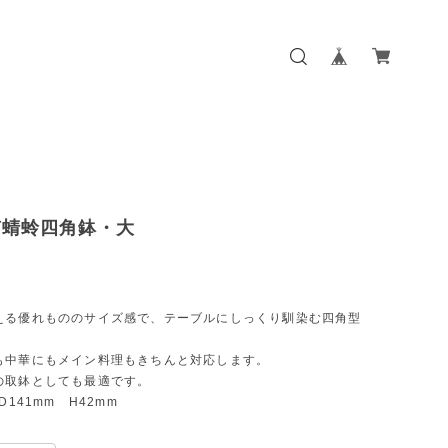
南蜻蛉四角鉢・大
える優れもののサイズ感で、テーブルにしっくり馴染む四角型
も中華にもメイン料理もきちんと対応します。
の取鉢としても最適です。
D141mm H42mm