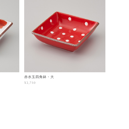
赤水玉四角鉢・大
¥2,750