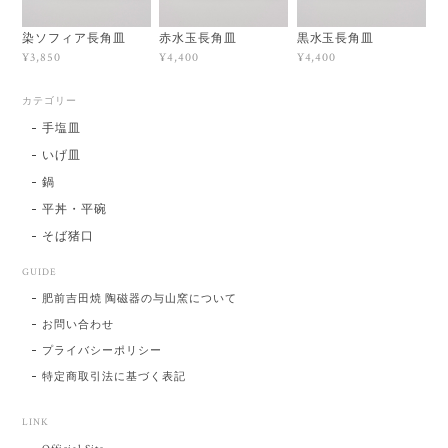
染ソフィア長角皿
赤水玉長角皿
黒水玉長角皿
¥3,850
¥4,400
¥4,400
カテゴリー
手塩皿
いげ皿
鍋
平丼・平碗
そば猪口
GUIDE
肥前吉田焼 陶磁器の与山窯について
お問い合わせ
プライバシーポリシー
特定商取引法に基づく表記
LINK