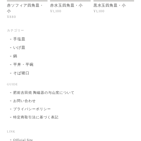
赤ソフィア四角皿・
赤水玉四角皿・小
黒水玉四角皿・小
小
¥1,100
¥1,100
¥880
カテゴリー
手塩皿
いげ皿
鍋
平丼・平碗
そば猪口
GUIDE
肥前吉田焼 陶磁器の与山窯について
お問い合わせ
プライバシーポリシー
特定商取引法に基づく表記
LINK
Official Site