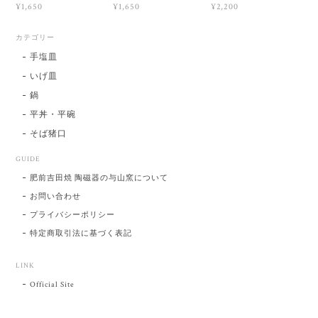
¥1,650
¥1,650
¥2,200
カテゴリー
手塩皿
いげ皿
鍋
平丼・平碗
そば猪口
GUIDE
肥前吉田焼 陶磁器の与山窯について
お問い合わせ
プライバシーポリシー
特定商取引法に基づく表記
LINK
Official Site